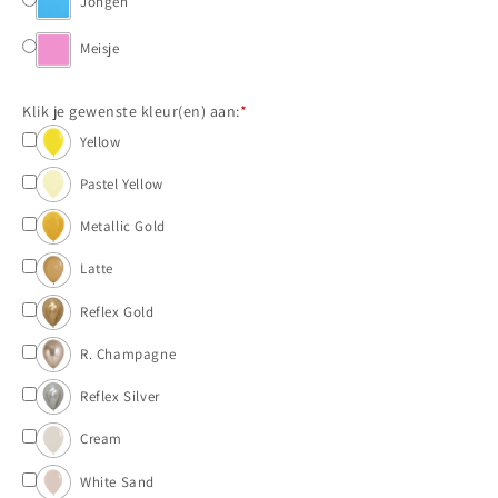
Geboorte
Jongen
Geboorte
met
met
folieballon
folieballon
Meisje
Klik je gewenste kleur(en) aan:
*
Yellow
Pastel Yellow
Metallic Gold
Latte
Reflex Gold
R. Champagne
Reflex Silver
Cream
White Sand