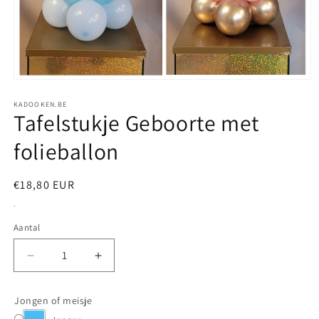
Media
1
Klik
openen
KADOOKEN.BE
Tafelstukje Geboorte met
in
je
modaal
gewenste
folieballon
kleur(en)
aan:
Normale
€18,80 EUR
prijs
.
Aantal
Aantal
Aantal
Aantal
verlagen
verhogen
voor
voor
Jongen of meisje
Tafelstukje
Tafelstukje